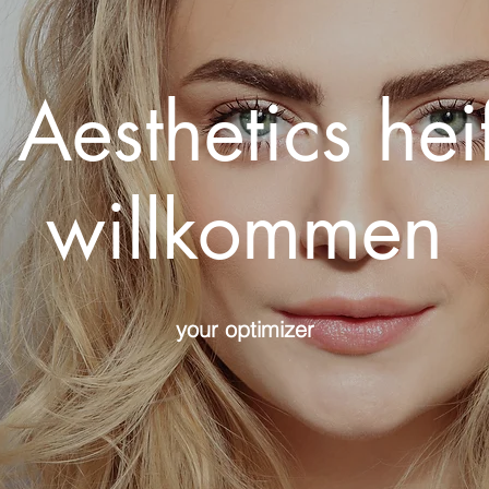
Aesthetics hei
willkommen
your optimizer