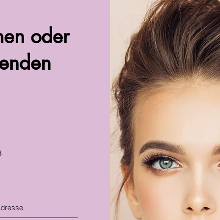
hen oder
senden
3